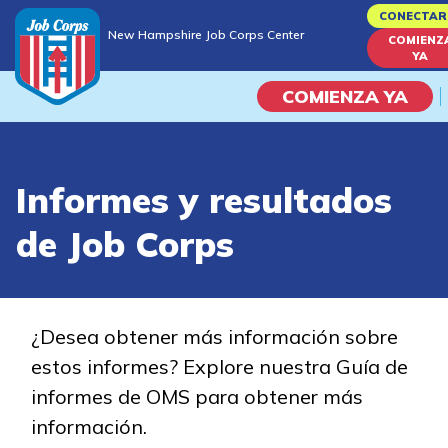
Skip
CONECTAR
New Hampshire Job Corps Center
to
COMIENZ
New Hampshire Job Corps Center
YA
main
content
COMIENZA YA
Programas
Informes y resultados
Vida En El Campus Universita
de Job Corps
Habilidades académicas
Viaje de la carrera
¿Desea obtener más información sobre
estos informes? Explore nuestra Guía de
Estudiar
informes de OMS para obtener más
información.
Programas de Entrenamient