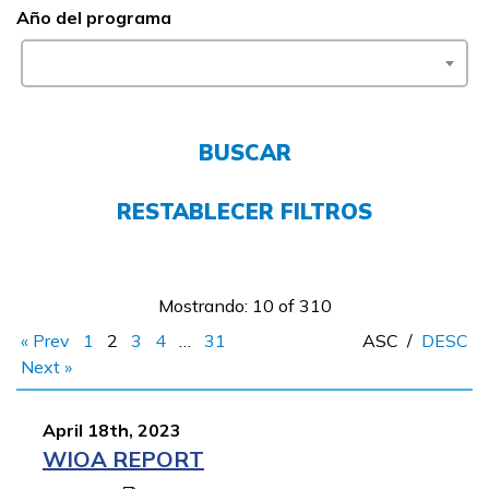
Año del programa
FAQs
English
BUSCAR
CONECTARSE
RESTABLECER FILTROS
COMIENZA YA
Mostrando: 10 of 310
« Prev
1
2
3
4
…
31
ASC
/
DESC
Next »
April 18th, 2023
WIOA REPORT